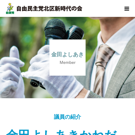
トップ
政策
金田よしあき
議員の紹介
Member
CHANGE
活動報告
議員の紹介