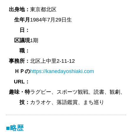
出身地：
東京都北区
生年月
1984年7月29日生
日：
区議現
1期
職：
事務所：
北区上中里2-11-12
ＨＰの
https://kanedayoshiaki.com
URL：
趣味・特
ラグビー、スポーツ観戦、読書、観劇、
技：
カラオケ、落語鑑賞、まち巡り
■略歴